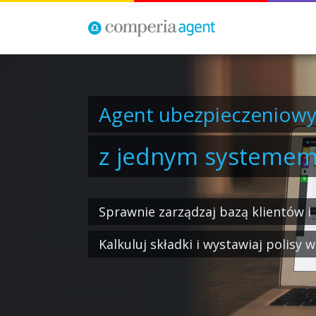
Jak zostać skutecz
agentem ubezpieczen
Kontaktuj się z klientem gdzie chces
Szybko przedstaw klientowi najleps